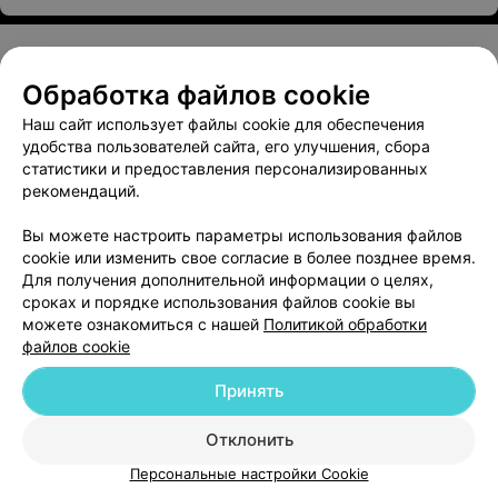
Обработка файлов cookie
О проекте
Новости проекта
Размещение рекламы
Наш сайт использует файлы cookie для обеспечения
Медицинский маркетинг
Публичный договор
удобства пользователей сайта, его улучшения, сбора
Пользовательское соглашение
Способы оплаты
статистики и предоставления персонализированных
рекомендаций.
Вакансии
Партнеры
Написать руководителю 103.by
Вы можете настроить параметры использования файлов
cookie или изменить свое согласие в более позднее время.
Написать в поддержку
Для получения дополнительной информации о целях,
Персональные настройки cookie
сроках и порядке использования файлов cookie вы
Обработка персональных данных
можете ознакомиться с нашей
Политикой обработки
файлов cookie
Принять
Отклонить
ВЫ ВЛАДЕЛЕЦ?
Персональные настройки Cookie
© 2026 ООО «Артокс Лаб», УНП 191700409
| 220012, Республика Беларусь,